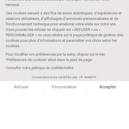
terminal.
Ces cookies servent à des fins de suivis statistiques, d’expériences et
relations utilisateurs, d’affichages d’annonces personnalisées et de
fonctionnement technique pour améliorer votre visite sur notre site.
Vous pouvez les refuser en cliquant sur « REFUSER » ou «
PERSONNALISER » ou vous rendre sur la page politique de gestion des
cookies pour plus d’informations et paramétrer vos choix selon les
cookies.
Pour modifier vos préférences par la suite, cliquez sur le lien
'Préférences de cookies' situé dans le pied de page.
Consulter notre politique de confidentialité
Consentements certifiés par
Refuser
Personnaliser
Accepter
Axeptio consent
Plateforme de Gestion du Consentement : Personnalise
Notre plateforme vous permet d'adapter et de gérer vos 
Photos du produit