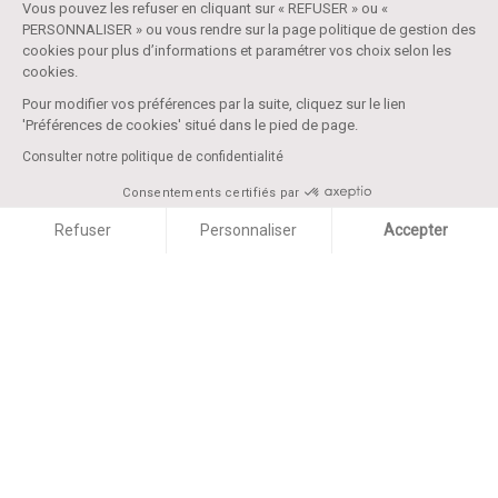
Vous pouvez les refuser en cliquant sur « REFUSER » ou «
PERSONNALISER » ou vous rendre sur la page politique de gestion des
cookies pour plus d’informations et paramétrer vos choix selon les
cookies.
Pour modifier vos préférences par la suite, cliquez sur le lien
'Préférences de cookies' situé dans le pied de page.
Consulter notre politique de confidentialité
Consentements certifiés par
Refuser
Personnaliser
Accepter
Axeptio consent
Plateforme de Gestion du Consentement : Personnalise
Notre plateforme vous permet d'adapter et de gérer vos 
Caractéristiques
techniques