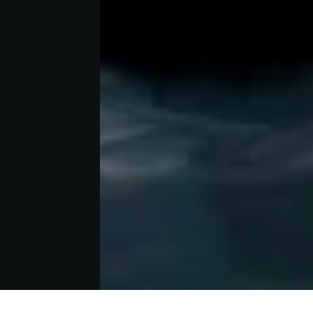
s Options
ètres de confidentialité, en garantissant la conformité avec le