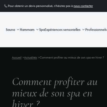
Pour obtenir un devis personnalisé, n’hésitez pas à
nous contacter
Sauna
Hammam
Spa
Expériences sensorielles
Professionnels
Accueil
>
Actualités
>
Comment profiter au mieux de son spa en hiver ?
Comment profiter au
mieux de son spa en
hiver ?