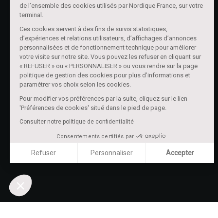
de l’ensemble des cookies utilisés par Nordique France, sur votre
terminal.
Ces cookies servent à des fins de suivis statistiques,
d’expériences et relations utilisateurs, d’affichages d’annonces
personnalisées et de fonctionnement technique pour améliorer
votre visite sur notre site. Vous pouvez les refuser en cliquant sur
« REFUSER » ou « PERSONNALISER » ou vous rendre sur la page
politique de gestion des cookies pour plus d’informations et
paramétrer vos choix selon les cookies.
Pour modifier vos préférences par la suite, cliquez sur le lien
'Préférences de cookies' situé dans le pied de page.
Consulter notre politique de confidentialité
Consentements certifiés par
Refuser
Personnaliser
Accepter
Axeptio consent
Plateforme de Gestion du Consentement : Personnalisez vo
Notre plateforme vous permet d'adapter et de gérer vos param