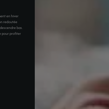
ement en hiver
son redoutée
 descendre bas.
 pour profiter